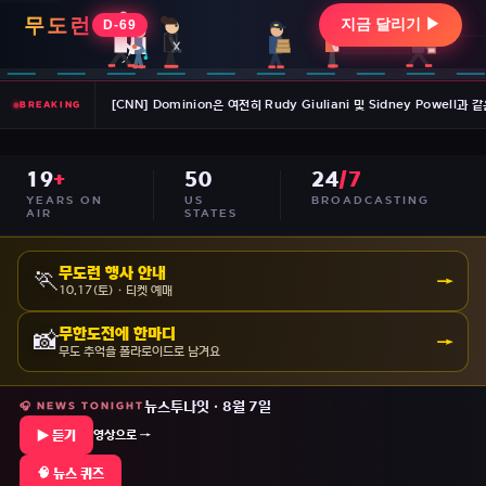
[NPR] 후버의 유령에 사로잡힌 트럼프, 이란에서 최종 게임 모색
[NYT] 상원, 현실을 직시하고 트럼프 투표 법안 취소
[CNN] Dominion은 여전히 ​​Rudy Giuliani 및 Sidney Powe
BREAKING
[NYT] Trump Crypto는 위험 신호를 가진 사업가로부터 1억 달러를
19
+
50
24
/7
[NYT] 헤즈볼라의 재정에 대한 전쟁 내부
YEARS ON
US
BROADCASTING
AIR
STATES
[NYT] 이스라엘, 트럼프의 하마스 무장해제 15개항 계획 거부
무도런 행사 안내
🏃
→
10.17(토) · 티켓 예매
[NPR] 후버의 유령에 사로잡힌 트럼프, 이란에서 최종 게임 모색
무한도전에 한마디
📸
→
[NYT] 상원, 현실을 직시하고 트럼프 투표 법안 취소
무도 추억을 폴라로이드로 남겨요
[CNN] Dominion은 여전히 ​​Rudy Giuliani 및 Sidney Powe
뉴스투나잇 · 8월 7일
🎧 NEWS TONIGHT
▶ 듣기
영상으로 →
[NYT] Trump Crypto는 위험 신호를 가진 사업가로부터 1억 달러를
🧠 뉴스 퀴즈