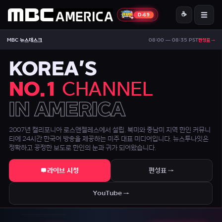
☕
D-69
MBC America
MBC 뉴스데스크
08:00 — 08:35 PST
편성표 →
ON AIR — LIVE
15:01
Signal Strong
KOREA'S
NO.1
CHANNEL
IN AMERICA
2007년 캘리포니아 로스앤젤레스에서 설립. 북미와 중남미 지역 한인 커뮤니
티에 24시간 한국어 방송을 제공하는 미주 대표 미디어입니다. 뉴스투나잇은
정확하고 공정한 보도로 한인의 눈과 귀가 되어왔습니다.
라이브 시청
편성표 →
YouTube →
[NYT] 이스라엘, 트럼프의 하마스 무장해제 15개항 계획 거부