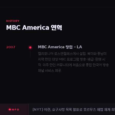
HISTORY
MBC America 연혁
MBC America 창립 - LA
2007
캘리포니아 로스앤젤레스에서 설립. 북미와 중남미
지역 한인 대상 MBC 프로그램 방송·배급·판매 시
[NPR] 우크라이나, '영혼수집가' 올렉시 유코프 사망, 전
작. 미주 한인 커뮤니티에 처음으로 종합 한국어 방송
채널 서비스 제공.
[NYT] 미국은 이란에서 무기를 불태우고 있다. 러시아와 
[NYT] 상원, 현실을 직시하고 트럼프 투표 법안 취소
[CNN] Dominion은 여전히 ​​Rudy Giuliani 및 
[NYT] 이란, 요구사항 목록 발표로 호르무즈 해협 재개 
INFO