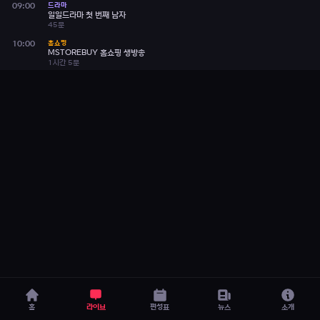
드라마
09:00
일일드라마 첫 번째 남자
45분
홈쇼핑
10:00
MSTOREBUY 홈쇼핑 생방송
1시간 5분
INFO
11:05
오은영 리포트 결혼지옥
1시간 40분
뉴스·시사
13:15
MBC 뉴스투나잇 (재)
40분
드라마
13:55
아침드라마 역류
40분
홈
INFO
14:35
신과의 약속
35분
라이브 TV
INFO
15:10
신과의 약속
35분
TV 편성표
드라마
15:45
일일드라마 첫 번째 남자
35분
뉴스투나잇
홈
라이브
편성표
뉴스
소개
INFO
16:20
실화탐사대