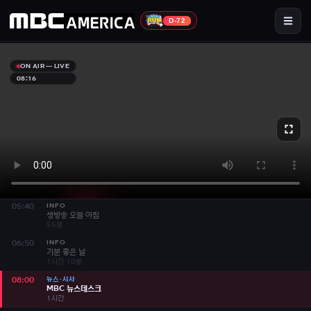
MBC America 라이브 TV
1시간 55분
D-72
INFO
02:40
하자있는 인간들
35분
INFO
03:15
ON AIR — LIVE
하자있는 인간들
35분
08:16
INFO
03:50
신과의 약속
35분
INFO
04:25
신과의 약속
35분
드라마
05:00
아침드라마 역류
40분
INFO
05:40
생방송 오늘 아침
55분
INFO
06:50
기분 좋은 날
라이브 시청
▶ 재생
· 소리와 함께 시작됩니다
1시간 10분
뉴스·시사
08:00
MBC 뉴스데스크
1시간