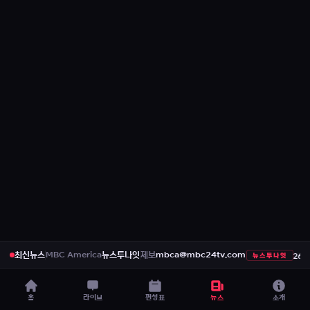
최신뉴스
MBC America
뉴스투나잇
제보
mbca@mbc24tv.com
뉴스투나잇
일)
“곰팡이에 구더기까지”...공항 기내식 '충격 실태'- MBC AMERICA (2026년 
홈
라이브
편성표
뉴스
소개