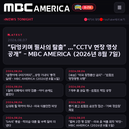
MBC America 뉴스투나잇
D-70
NEWS TONIGHT
여기서 재생
YouTube에서 보기
LATEST
2026.08.07
"뒤엉키며 필사의 탈출" ..."CCTV 현장 영상
공개" - MBC AMERICA (2026년 8월 7일)
2026.08.06
2026.08.06
“곰팡이에 구더기까지”...공항 기내식 '충격
[속보] “미국 원정출산 금지”…”트럼프
실태'- MBC AMERICA (2026년 8월 6일)
행정명령 서명”
2026.08.06
2026.08.06
1달러 지폐에서 마약 검출…아이 손에도
7개주 물 끊길 뻔…트럼프 책임 공방
묻었다
2026.08.06
2026.08.06
도대체 뭘 먹어야 하나…미국 식품안전 비상
총기 들고 트럼프 골프장 접근…'가짜 경호원'
체포
2026.08.06
2026.08.05
'SAVE' 종료…학자금 대출 월 수백 달러 더
“벌써 2만 명 감염”…미국 올 여름 최악 '비상-
낸다
MBC AMERICA (2026년 8월 5일)