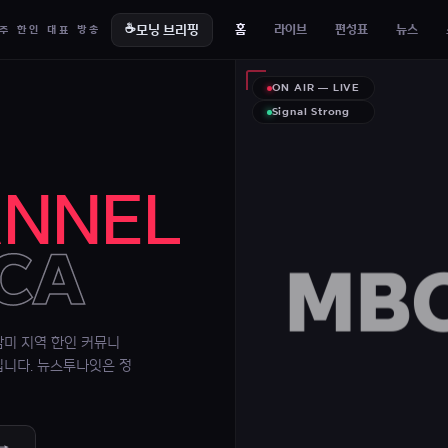
☕
모닝 브리핑
홈
라이브
편성표
뉴스
주 한인 대표 방송
ON AIR — LIVE
Signal Strong
NNEL
ICA
MBC
남미 지역 한인 커뮤니
입니다. 뉴스투나잇은 정
 →