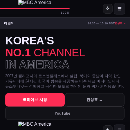
☕
D-
MBC America
100%
더 뱅커
14:35 — 15:10 PST
편성표 →
ON AIR — LIVE
21:43
Signal Strong
KOREA'S
NO.1
CHANNEL
IN AMERICA
2007년 캘리포니아 로스앤젤레스에서 설립. 북미와 중남미 지역 한인
커뮤니티에 24시간 한국어 방송을 제공하는 미주 대표 미디어입니다.
뉴스투나잇은 정확하고 공정한 보도로 한인의 눈과 귀가 되어왔습니다.
트럼프 DOJ 반무기화 기금 — 1·6 폭동 피고인들 감옥에서 배상금으
라이브 시청
편성표 →
美 시카고·신시내티 등 10개 도시 시장, 유럽과 민주주의 수호 협약 
YouTube →
전직 검사 연방 기소 — 잭 스미스 보고서 개인 이메일로 유출 혐의