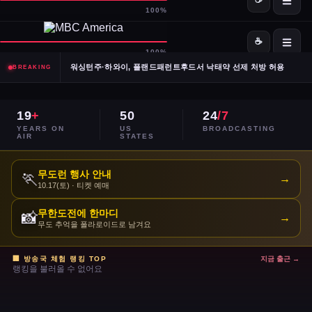
SpaceX·OpenAI, IPO 계획 공식 확인… 시장 기대감 고조
Meta, 전체 인력 10% 감원 후 수천 명을 AI 사업부로 재배치
워싱턴주·하와이, 플랜드패런트후드서 낙태약 선제 처방 허용
BREAKING
남캘리포니아 산불, 희귀 야생동물 서식지 국립공원 섬 3분의 1 태워
19
+
50
24
/7
이란, 호르무즈 해협 '통제 해양 구역' 선언… 긴장 고조
YEARS ON
US
BROADCASTING
AIR
STATES
민주당 전국위, 2024년 선거 검토 보고서 '불완전·검증 불가' 판정
무도런 행사 안내
🏃
→
10.17(토) · 티켓 예매
주거비 계속 상승 — 임차인·주택 구매자 모두 부담 가중
무한도전에 한마디
📸
→
이스라엘, 레바논 휴전 연장 합의 후에도 공격 지속
무도 추억을 폴라로이드로 남겨요
콜베어 '레이트쇼' 오늘 밤 마지막 방송으로 종영
🏢 방송국 체험 랭킹 TOP
지금 출근 →
랭킹을 불러올 수 없어요
트럼프 DOJ 반무기화 기금 — 1·6 폭동 피고인들 감옥에서 배상금으