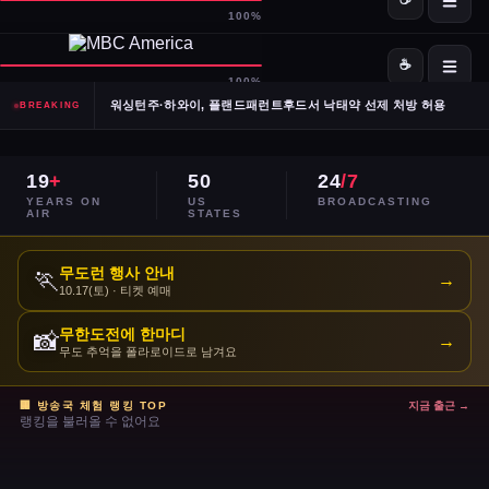
SpaceX·OpenAI, IPO 계획 공식 확인… 시장 기대감 고조
Meta, 전체 인력 10% 감원 후 수천 명을 AI 사업부로 재배치
워싱턴주·하와이, 플랜드패런트후드서 낙태약 선제 처방 허용
BREAKING
남캘리포니아 산불, 희귀 야생동물 서식지 국립공원 섬 3분의 1 태워
19
+
50
24
/7
이란, 호르무즈 해협 '통제 해양 구역' 선언… 긴장 고조
YEARS ON
US
BROADCASTING
AIR
STATES
민주당 전국위, 2024년 선거 검토 보고서 '불완전·검증 불가' 판정
무도런 행사 안내
🏃
→
10.17(토) · 티켓 예매
주거비 계속 상승 — 임차인·주택 구매자 모두 부담 가중
무한도전에 한마디
📸
→
이스라엘, 레바논 휴전 연장 합의 후에도 공격 지속
무도 추억을 폴라로이드로 남겨요
콜베어 '레이트쇼' 오늘 밤 마지막 방송으로 종영
🏢 방송국 체험 랭킹 TOP
지금 출근 →
랭킹을 불러올 수 없어요
트럼프 DOJ 반무기화 기금 — 1·6 폭동 피고인들 감옥에서 배상금으