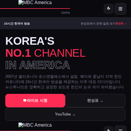
☕
D-
MBC America
100%
24시간 한국어 방송
편성표에서 전체 일정 보기
편성표 →
ON AIR — LIVE
11:16
Signal Strong
KOREA'S
NO.1
CHANNEL
IN AMERICA
2007년 캘리포니아 로스앤젤레스에서 설립. 북미와 중남미 지역 한인
커뮤니티에 24시간 한국어 방송을 제공하는 미주 대표 미디어입니다.
뉴스투나잇은 정확하고 공정한 보도로 한인의 눈과 귀가 되어왔습니다.
트럼프 DOJ 반무기화 기금 — 1·6 폭동 피고인들 감옥에서 배상금으
라이브 시청
편성표 →
美 시카고·신시내티 등 10개 도시 시장, 유럽과 민주주의 수호 협약 
YouTube →
전직 검사 연방 기소 — 잭 스미스 보고서 개인 이메일로 유출 혐의