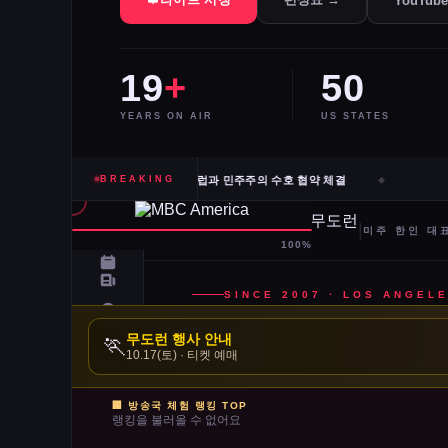
YouTub
19
+
50
YEARS ON AIR
US STATES
카고·신시내티 등 10개 도시 시장, 유럽과 민주주의 수호 협약 체결
BREAKING
전직
무도런 행사 안내
🏃
10.17(토) · 티켓 예매
🏢 방송국 체험 랭킹 TOP
랭킹을 불러올 수 없어요