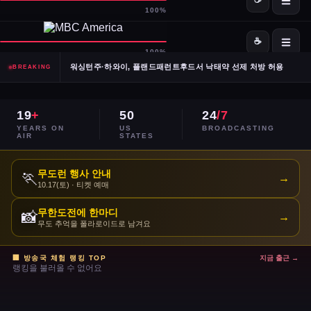
SpaceX·OpenAI, IPO 계획 공식 확인… 시장 기대감 고조
Meta, 전체 인력 10% 감원 후 수천 명을 AI 사업부로 재배치
워싱턴주·하와이, 플랜드패런트후드서 낙태약 선제 처방 허용
BREAKING
남캘리포니아 산불, 희귀 야생동물 서식지 국립공원 섬 3분의 1 태워
19
+
50
24
/7
이란, 호르무즈 해협 '통제 해양 구역' 선언… 긴장 고조
YEARS ON
US
BROADCASTING
AIR
STATES
민주당 전국위, 2024년 선거 검토 보고서 '불완전·검증 불가' 판정
무도런 행사 안내
🏃
→
10.17(토) · 티켓 예매
주거비 계속 상승 — 임차인·주택 구매자 모두 부담 가중
무한도전에 한마디
📸
→
이스라엘, 레바논 휴전 연장 합의 후에도 공격 지속
무도 추억을 폴라로이드로 남겨요
콜베어 '레이트쇼' 오늘 밤 마지막 방송으로 종영
🏢 방송국 체험 랭킹 TOP
지금 출근 →
랭킹을 불러올 수 없어요
트럼프 DOJ 반무기화 기금 — 1·6 폭동 피고인들 감옥에서 배상금으