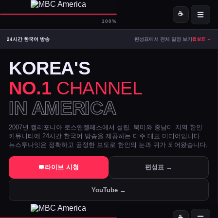
☕
D-
MBC America
100%
24시간 한국어 방송
편성표에서 전체 일정 보기
편성표 →
ON AIR — LIVE
11:22
Signal Strong
KOREA'S
NO.1
CHANNEL
IN AMERICA
2007년 캘리포니아 로스앤젤레스에서 설립. 북미와 중남미 지역 한인
커뮤니티에 24시간 한국어 방송을 제공하는 미주 대표 미디어입니다.
뉴스투나잇은 정확하고 공정한 보도로 한인의 눈과 귀가 되어왔습니다.
트럼프 DOJ 반무기화 기금 — 1·6 폭동 피고인들 감옥에서 배상금으
라이브 시청
편성표 →
美 시카고·신시내티 등 10개 도시 시장, 유럽과 민주주의 수호 협약 
YouTube →
전직 검사 연방 기소 — 잭 스미스 보고서 개인 이메일로 유출 혐의