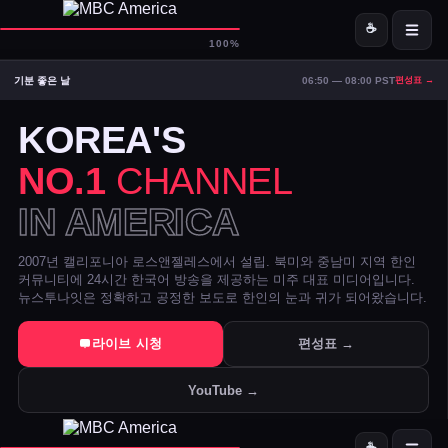
☕
D-
MBC America
100%
기분 좋은 날
06:50 — 08:00 PST
편성표 →
ON AIR — LIVE
14:23
Signal Strong
KOREA'S
NO.1
CHANNEL
IN AMERICA
2007년 캘리포니아 로스앤젤레스에서 설립. 북미와 중남미 지역 한인
커뮤니티에 24시간 한국어 방송을 제공하는 미주 대표 미디어입니다.
뉴스투나잇은 정확하고 공정한 보도로 한인의 눈과 귀가 되어왔습니다.
트럼프 DOJ 반무기화 기금 — 1·6 폭동 피고인들 감옥에서 배상금으
라이브 시청
편성표 →
美 시카고·신시내티 등 10개 도시 시장, 유럽과 민주주의 수호 협약 
YouTube →
전직 검사 연방 기소 — 잭 스미스 보고서 개인 이메일로 유출 혐의