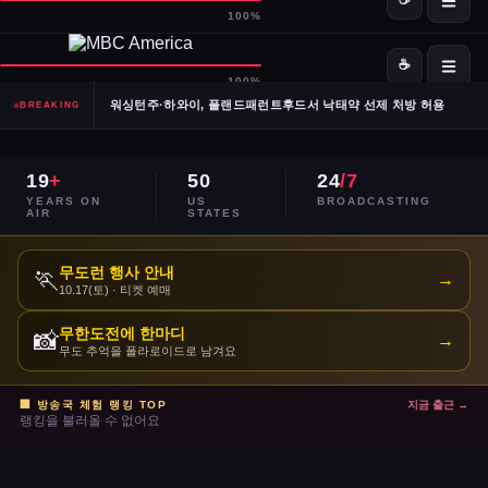
SpaceX·OpenAI, IPO 계획 공식 확인… 시장 기대감 고조
Meta, 전체 인력 10% 감원 후 수천 명을 AI 사업부로 재배치
워싱턴주·하와이, 플랜드패런트후드서 낙태약 선제 처방 허용
BREAKING
남캘리포니아 산불, 희귀 야생동물 서식지 국립공원 섬 3분의 1 태워
19
+
50
24
/7
이란, 호르무즈 해협 '통제 해양 구역' 선언… 긴장 고조
YEARS ON
US
BROADCASTING
AIR
STATES
민주당 전국위, 2024년 선거 검토 보고서 '불완전·검증 불가' 판정
무도런 행사 안내
🏃
→
10.17(토) · 티켓 예매
주거비 계속 상승 — 임차인·주택 구매자 모두 부담 가중
무한도전에 한마디
📸
→
이스라엘, 레바논 휴전 연장 합의 후에도 공격 지속
무도 추억을 폴라로이드로 남겨요
콜베어 '레이트쇼' 오늘 밤 마지막 방송으로 종영
🏢 방송국 체험 랭킹 TOP
지금 출근 →
랭킹을 불러올 수 없어요
트럼프 DOJ 반무기화 기금 — 1·6 폭동 피고인들 감옥에서 배상금으