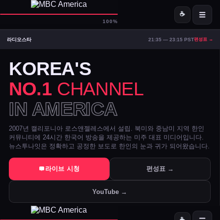
☕
D-
MBC America
100%
라디오스타
21:35 — 23:15 PST
편성표 →
ON AIR — LIVE
05:34
Signal Strong
KOREA'S
NO.1
CHANNEL
IN AMERICA
2007년 캘리포니아 로스앤젤레스에서 설립. 북미와 중남미 지역 한인
커뮤니티에 24시간 한국어 방송을 제공하는 미주 대표 미디어입니다.
뉴스투나잇은 정확하고 공정한 보도로 한인의 눈과 귀가 되어왔습니다.
트럼프 DOJ 반무기화 기금 — 1·6 폭동 피고인들 감옥에서 배상금으
라이브 시청
편성표 →
美 시카고·신시내티 등 10개 도시 시장, 유럽과 민주주의 수호 협약 
YouTube →
전직 검사 연방 기소 — 잭 스미스 보고서 개인 이메일로 유출 혐의