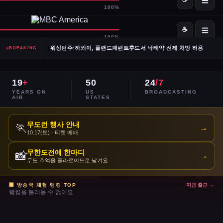
SpaceX·OpenAI, IPO 계획 공식 확인… 시장 기대감 고조
Meta, 전체 인력 10% 감원 후 수천 명을 AI 사업부로 재배치
워싱턴주·하와이, 플랜드패런트후드서 낙태약 선제 처방 허용
BREAKING
남캘리포니아 산불, 희귀 야생동물 서식지 국립공원 섬 3분의 1 태워
19
+
50
24
/7
이란, 호르무즈 해협 '통제 해양 구역' 선언… 긴장 고조
YEARS ON
US
BROADCASTING
AIR
STATES
민주당 전국위, 2024년 선거 검토 보고서 '불완전·검증 불가' 판정
무도런 행사 안내
🏃
→
10.17(토) · 티켓 예매
주거비 계속 상승 — 임차인·주택 구매자 모두 부담 가중
무한도전에 한마디
📸
→
이스라엘, 레바논 휴전 연장 합의 후에도 공격 지속
무도 추억을 폴라로이드로 남겨요
콜베어 '레이트쇼' 오늘 밤 마지막 방송으로 종영
🏢 방송국 체험 랭킹 TOP
지금 출근 →
랭킹을 불러올 수 없어요
트럼프 DOJ 반무기화 기금 — 1·6 폭동 피고인들 감옥에서 배상금으