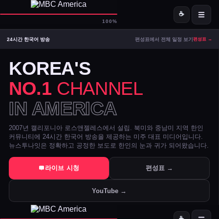
☕
D-
MBC America
100%
24시간 한국어 방송
편성표에서 전체 일정 보기
편성표 →
ON AIR — LIVE
11:53
Signal Strong
KOREA'S
NO.1
CHANNEL
IN AMERICA
2007년 캘리포니아 로스앤젤레스에서 설립. 북미와 중남미 지역 한인
커뮤니티에 24시간 한국어 방송을 제공하는 미주 대표 미디어입니다.
뉴스투나잇은 정확하고 공정한 보도로 한인의 눈과 귀가 되어왔습니다.
트럼프 DOJ 반무기화 기금 — 1·6 폭동 피고인들 감옥에서 배상금으
라이브 시청
편성표 →
美 시카고·신시내티 등 10개 도시 시장, 유럽과 민주주의 수호 협약 
YouTube →
전직 검사 연방 기소 — 잭 스미스 보고서 개인 이메일로 유출 혐의