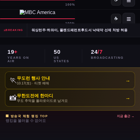
SpaceX·OpenAI, IPO 계획 공식 확인… 시장 기대감 고조
Meta, 전체 인력 10% 감원 후 수천 명을 AI 사업부로 재배치
워싱턴주·하와이, 플랜드패런트후드서 낙태약 선제 처방 허용
BREAKING
남캘리포니아 산불, 희귀 야생동물 서식지 국립공원 섬 3분의 1 태워
19
+
50
24
/7
이란, 호르무즈 해협 '통제 해양 구역' 선언… 긴장 고조
YEARS ON
US
BROADCASTING
AIR
STATES
민주당 전국위, 2024년 선거 검토 보고서 '불완전·검증 불가' 판정
무도런 행사 안내
🏃
→
10.17(토) · 티켓 예매
주거비 계속 상승 — 임차인·주택 구매자 모두 부담 가중
무한도전에 한마디
📸
→
이스라엘, 레바논 휴전 연장 합의 후에도 공격 지속
무도 추억을 폴라로이드로 남겨요
콜베어 '레이트쇼' 오늘 밤 마지막 방송으로 종영
🏢 방송국 체험 랭킹 TOP
지금 출근 →
랭킹을 불러올 수 없어요
트럼프 DOJ 반무기화 기금 — 1·6 폭동 피고인들 감옥에서 배상금으