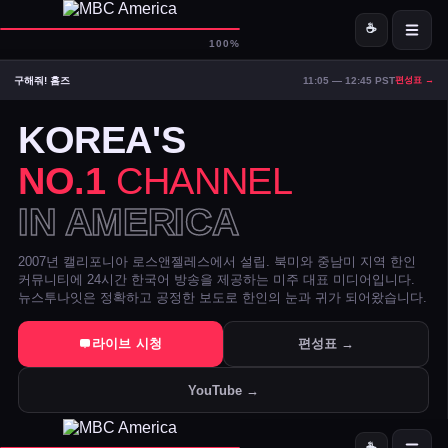
☕
D-
MBC America
100%
구해줘! 홈즈
11:05 — 12:45 PST
편성표 →
ON AIR — LIVE
18:43
Signal Strong
KOREA'S
NO.1
CHANNEL
IN AMERICA
2007년 캘리포니아 로스앤젤레스에서 설립. 북미와 중남미 지역 한인
커뮤니티에 24시간 한국어 방송을 제공하는 미주 대표 미디어입니다.
뉴스투나잇은 정확하고 공정한 보도로 한인의 눈과 귀가 되어왔습니다.
트럼프 DOJ 반무기화 기금 — 1·6 폭동 피고인들 감옥에서 배상금으
라이브 시청
편성표 →
美 시카고·신시내티 등 10개 도시 시장, 유럽과 민주주의 수호 협약 
YouTube →
전직 검사 연방 기소 — 잭 스미스 보고서 개인 이메일로 유출 혐의