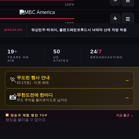
SpaceX·OpenAI, IPO 계획 공식 확인… 시장 기대감 고조
Meta, 전체 인력 10% 감원 후 수천 명을 AI 사업부로 재배치
워싱턴주·하와이, 플랜드패런트후드서 낙태약 선제 처방 허용
BREAKING
남캘리포니아 산불, 희귀 야생동물 서식지 국립공원 섬 3분의 1 태워
19
+
50
24
/7
이란, 호르무즈 해협 '통제 해양 구역' 선언… 긴장 고조
YEARS ON
US
BROADCASTING
AIR
STATES
민주당 전국위, 2024년 선거 검토 보고서 '불완전·검증 불가' 판정
무도런 행사 안내
🏃
→
10.17(토) · 티켓 예매
주거비 계속 상승 — 임차인·주택 구매자 모두 부담 가중
무한도전에 한마디
📸
→
이스라엘, 레바논 휴전 연장 합의 후에도 공격 지속
무도 추억을 폴라로이드로 남겨요
콜베어 '레이트쇼' 오늘 밤 마지막 방송으로 종영
🏢 방송국 체험 랭킹 TOP
지금 출근 →
랭킹을 불러올 수 없어요
트럼프 DOJ 반무기화 기금 — 1·6 폭동 피고인들 감옥에서 배상금으