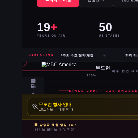
YouTub
19
+
50
YEARS ON AIR
US STATES
내티 등 10개 도시 시장, 유럽과 민주주의 수호 협약 체결
BREAKING
전직 검사 
무도런 행사 안내
🏃
10.17(토) · 티켓 예매
🏢 방송국 체험 랭킹 TOP
랭킹을 불러올 수 없어요