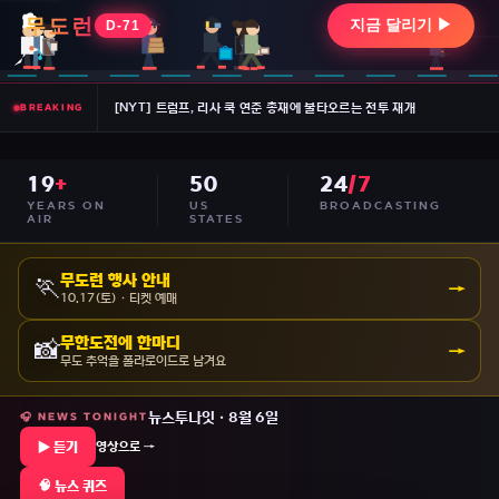
[CBS] 트럼프는 대법원 판결 이후 연준의 리사 쿡을 해고하기 위해 새로
[NPR] 또 다른 법원은 백악관 연회장 업무를 차단하고 대법원 검토를 시
[NYT] 트럼프, 리사 쿡 연준 총재에 불타오르는 전투 재개
BREAKING
[ABC] 태국 학교 총격범, 조부모·교사 3명 살해한 뒤 스스로 총격
19
+
50
24
/7
[CBS] 상원은 린지 그레이엄(Lindsey Graham)이 옹호한 오랫동안
YEARS ON
US
BROADCASTING
AIR
STATES
[NYT] 이란인들은 이란 전쟁이 장기화되면서 트럼프의 약속이 물거품이 
무도런 행사 안내
🏃
→
10.17(토) · 티켓 예매
[CBS] 트럼프는 대법원 판결 이후 연준의 리사 쿡을 해고하기 위해 새로
무한도전에 한마디
📸
→
[NPR] 또 다른 법원은 백악관 연회장 업무를 차단하고 대법원 검토를 시
무도 추억을 폴라로이드로 남겨요
[NYT] 트럼프, 리사 쿡 연준 총재에 불타오르는 전투 재개
뉴스투나잇 · 8월 6일
🎧 NEWS TONIGHT
▶ 듣기
영상으로 →
[ABC] 태국 학교 총격범, 조부모·교사 3명 살해한 뒤 스스로 총격
🧠 뉴스 퀴즈