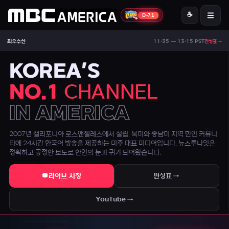
☕
D-71
MBC America
최우수산
11:35 — 13:15 PST
편성표 →
ON AIR — LIVE
18:45
Signal Strong
KOREA'S
NO.1
CHANNEL
IN AMERICA
2007년 캘리포니아 로스앤젤레스에서 설립. 북미와 중남미 지역 한인 커뮤니
티에 24시간 한국어 방송을 제공하는 미주 대표 미디어입니다. 뉴스투나잇은
정확하고 공정한 보도로 한인의 눈과 귀가 되어왔습니다.
라이브 시청
편성표 →
YouTube →
[NYT] 이란인들은 이란 전쟁이 장기화되면서 트럼프의 약속이 물거품이 