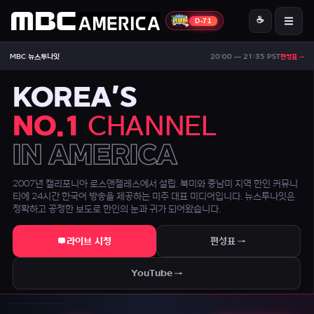
☕
D-71
MBC America
MBC 뉴스투나잇
20:00 — 21:35 PST
편성표 →
ON AIR — LIVE
04:27
Signal Strong
KOREA'S
NO.1
CHANNEL
IN AMERICA
2007년 캘리포니아 로스앤젤레스에서 설립. 북미와 중남미 지역 한인 커뮤니
티에 24시간 한국어 방송을 제공하는 미주 대표 미디어입니다. 뉴스투나잇은
정확하고 공정한 보도로 한인의 눈과 귀가 되어왔습니다.
라이브 시청
편성표 →
[NPR] 이란은 미국과 이스라엘 선박의 호르무즈 해협 입항을 금지하고 
YouTube →
[CBS] 트럼프가지지하는 Andy Ogles 의원은 테네시에서 공화당 예비