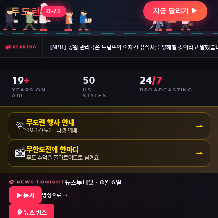
[NPR] 트럼프, '출생 관광'을 억제하고 출생시민권 제한하기 위해 2가지
[NPR] 공원 관리국은 트럼프의 아치가 유적지를 방해할 것이라고 말했습니
[CNN] Dominion은 여전히 ​​Rudy Giuliani 및 Sidney Powe
BREAKING
[NYT] 트럼프, 출생 시민권과 '출생 관광'을 목표로 하는 행정 명령에 서
19
+
50
24
/7
[NPR] 이란은 미국과 이스라엘 선박의 호르무즈 해협 입항을 금지하고 
YEARS ON
US
BROADCASTING
AIR
STATES
[CBS] 트럼프가지지하는 Andy Ogles 의원은 테네시에서 공화당 예비
무도런 행사 안내
🏃
→
10.17(토) · 티켓 예매
[NPR] 트럼프, '출생 관광'을 억제하고 출생시민권 제한하기 위해 2가지
무한도전에 한마디
📸
→
[NPR] 공원 관리국은 트럼프의 아치가 유적지를 방해할 것이라고 말했습니
무도 추억을 폴라로이드로 남겨요
[CNN] Dominion은 여전히 ​​Rudy Giuliani 및 Sidney Powe
뉴스투나잇 · 8월 6일
🎧 NEWS TONIGHT
▶ 듣기
영상으로 →
[NYT] 트럼프, 출생 시민권과 '출생 관광'을 목표로 하는 행정 명령에 서
🧠 뉴스 퀴즈