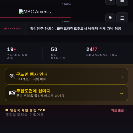
SpaceX·OpenAI, IPO 계획 공식 확인… 시장 기대감 고조
Meta, 전체 인력 10% 감원 후 수천 명을 AI 사업부로 재배치
워싱턴주·하와이, 플랜드패런트후드서 낙태약 선제 처방 허용
BREAKING
남캘리포니아 산불, 희귀 야생동물 서식지 국립공원 섬 3분의 1 태워
19
+
50
24
/7
이란, 호르무즈 해협 '통제 해양 구역' 선언… 긴장 고조
YEARS ON
US
BROADCASTING
AIR
STATES
민주당 전국위, 2024년 선거 검토 보고서 '불완전·검증 불가' 판정
무도런 행사 안내
🏃
→
10.17(토) · 티켓 예매
주거비 계속 상승 — 임차인·주택 구매자 모두 부담 가중
무한도전에 한마디
📸
→
이스라엘, 레바논 휴전 연장 합의 후에도 공격 지속
무도 추억을 폴라로이드로 남겨요
콜베어 '레이트쇼' 오늘 밤 마지막 방송으로 종영
🏢 방송국 체험 랭킹 TOP
지금 출근 →
랭킹을 불러올 수 없어요
트럼프 DOJ 반무기화 기금 — 1·6 폭동 피고인들 감옥에서 배상금으