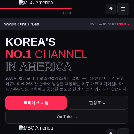
☕
D-
MBC America
100%
일일연속극 비밀과 거짓말
05:00 — 05:40 PST
편성표 →
ON AIR — LIVE
12:21
Signal Strong
KOREA'S
NO.1
CHANNEL
IN AMERICA
2007년 캘리포니아 로스앤젤레스에서 설립. 북미와 중남미 지역 한인
커뮤니티에 24시간 한국어 방송을 제공하는 미주 대표 미디어입니다.
뉴스투나잇은 정확하고 공정한 보도로 한인의 눈과 귀가 되어왔습니다.
트럼프 DOJ 반무기화 기금 — 1·6 폭동 피고인들 감옥에서 배상금으
라이브 시청
편성표 →
美 시카고·신시내티 등 10개 도시 시장, 유럽과 민주주의 수호 협약 
YouTube →
전직 검사 연방 기소 — 잭 스미스 보고서 개인 이메일로 유출 혐의