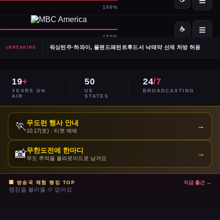
SpaceX·OpenAI, IPO 계획 공식 확인… 시장 기대감 고조
Meta, 전체 인력 10% 감원 후 수천 명을 AI 사업부로 재배치
워싱턴주·하와이, 플랜드패런트후드서 낙태약 선제 처방 허용
BREAKING
남캘리포니아 산불, 희귀 야생동물 서식지 국립공원 섬 3분의 1 태워
19
+
50
24
/7
이란, 호르무즈 해협 '통제 해양 구역' 선언… 긴장 고조
YEARS ON
US
BROADCASTING
AIR
STATES
민주당 전국위, 2024년 선거 검토 보고서 '불완전·검증 불가' 판정
무도런 행사 안내
🏃
→
10.17(토) · 티켓 예매
주거비 계속 상승 — 임차인·주택 구매자 모두 부담 가중
무한도전에 한마디
📸
→
이스라엘, 레바논 휴전 연장 합의 후에도 공격 지속
무도 추억을 폴라로이드로 남겨요
콜베어 '레이트쇼' 오늘 밤 마지막 방송으로 종영
🏢 방송국 체험 랭킹 TOP
지금 출근 →
랭킹을 불러올 수 없어요
트럼프 DOJ 반무기화 기금 — 1·6 폭동 피고인들 감옥에서 배상금으