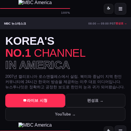
☕
D-
MBC America
100%
MBC 뉴스데스크
08:00 — 09:00 PST
편성표 →
ON AIR — LIVE
15:25
Signal Strong
KOREA'S
NO.1
CHANNEL
IN AMERICA
2007년 캘리포니아 로스앤젤레스에서 설립. 북미와 중남미 지역 한인
커뮤니티에 24시간 한국어 방송을 제공하는 미주 대표 미디어입니다.
뉴스투나잇은 정확하고 공정한 보도로 한인의 눈과 귀가 되어왔습니다.
트럼프 DOJ 반무기화 기금 — 1·6 폭동 피고인들 감옥에서 배상금으
라이브 시청
편성표 →
美 시카고·신시내티 등 10개 도시 시장, 유럽과 민주주의 수호 협약 
YouTube →
전직 검사 연방 기소 — 잭 스미스 보고서 개인 이메일로 유출 혐의