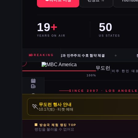
YouTub
19
+
50
YEARS ON AIR
US STATES
고·신시내티 등 10개 도시 시장, 유럽과 민주주의 수호 협약 체결
BREAKING
전직
무도런 행사 안내
🏃
10.17(토) · 티켓 예매
🏢 방송국 체험 랭킹 TOP
랭킹을 불러올 수 없어요