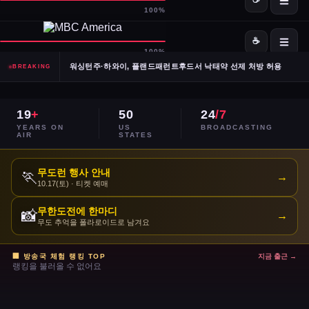
SpaceX·OpenAI, IPO 계획 공식 확인… 시장 기대감 고조
Meta, 전체 인력 10% 감원 후 수천 명을 AI 사업부로 재배치
워싱턴주·하와이, 플랜드패런트후드서 낙태약 선제 처방 허용
BREAKING
남캘리포니아 산불, 희귀 야생동물 서식지 국립공원 섬 3분의 1 태워
19
+
50
24
/7
이란, 호르무즈 해협 '통제 해양 구역' 선언… 긴장 고조
YEARS ON
US
BROADCASTING
AIR
STATES
민주당 전국위, 2024년 선거 검토 보고서 '불완전·검증 불가' 판정
무도런 행사 안내
🏃
→
10.17(토) · 티켓 예매
주거비 계속 상승 — 임차인·주택 구매자 모두 부담 가중
무한도전에 한마디
📸
→
이스라엘, 레바논 휴전 연장 합의 후에도 공격 지속
무도 추억을 폴라로이드로 남겨요
콜베어 '레이트쇼' 오늘 밤 마지막 방송으로 종영
🏢 방송국 체험 랭킹 TOP
지금 출근 →
랭킹을 불러올 수 없어요
트럼프 DOJ 반무기화 기금 — 1·6 폭동 피고인들 감옥에서 배상금으