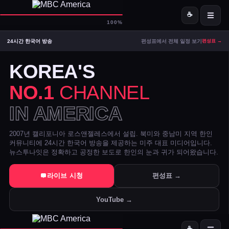
☕
D-
MBC America
100%
24시간 한국어 방송
편성표에서 전체 일정 보기
편성표 →
ON AIR — LIVE
09:06
Signal Strong
KOREA'S
NO.1
CHANNEL
IN AMERICA
2007년 캘리포니아 로스앤젤레스에서 설립. 북미와 중남미 지역 한인
커뮤니티에 24시간 한국어 방송을 제공하는 미주 대표 미디어입니다.
뉴스투나잇은 정확하고 공정한 보도로 한인의 눈과 귀가 되어왔습니다.
트럼프 DOJ 반무기화 기금 — 1·6 폭동 피고인들 감옥에서 배상금으
라이브 시청
편성표 →
美 시카고·신시내티 등 10개 도시 시장, 유럽과 민주주의 수호 협약 
YouTube →
전직 검사 연방 기소 — 잭 스미스 보고서 개인 이메일로 유출 혐의