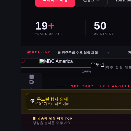
YouTub
19
+
50
YEARS ON AIR
US STATES
고·신시내티 등 10개 도시 시장, 유럽과 민주주의 수호 협약 체결
BREAKING
전직
무도런 행사 안내
🏃
10.17(토) · 티켓 예매
🏢 방송국 체험 랭킹 TOP
랭킹을 불러올 수 없어요