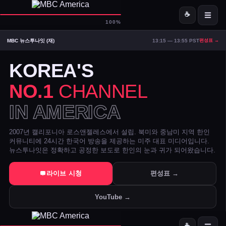
☕
D-
MBC America
100%
MBC 뉴스투나잇 (재)
13:15 — 13:55 PST
편성표 →
ON AIR — LIVE
20:40
Signal Strong
KOREA'S
NO.1
CHANNEL
IN AMERICA
2007년 캘리포니아 로스앤젤레스에서 설립. 북미와 중남미 지역 한인
커뮤니티에 24시간 한국어 방송을 제공하는 미주 대표 미디어입니다.
뉴스투나잇은 정확하고 공정한 보도로 한인의 눈과 귀가 되어왔습니다.
트럼프 DOJ 반무기화 기금 — 1·6 폭동 피고인들 감옥에서 배상금으
라이브 시청
편성표 →
美 시카고·신시내티 등 10개 도시 시장, 유럽과 민주주의 수호 협약 
YouTube →
전직 검사 연방 기소 — 잭 스미스 보고서 개인 이메일로 유출 혐의