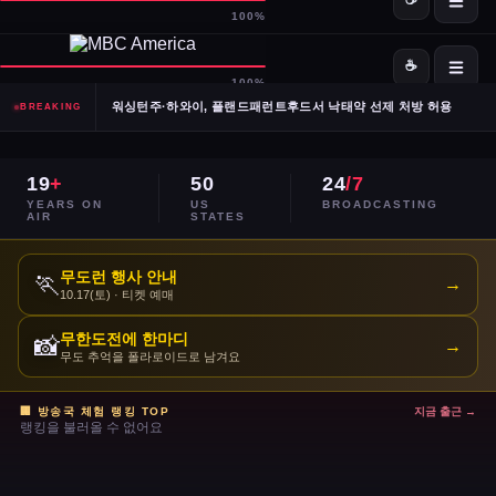
SpaceX·OpenAI, IPO 계획 공식 확인… 시장 기대감 고조
Meta, 전체 인력 10% 감원 후 수천 명을 AI 사업부로 재배치
워싱턴주·하와이, 플랜드패런트후드서 낙태약 선제 처방 허용
BREAKING
남캘리포니아 산불, 희귀 야생동물 서식지 국립공원 섬 3분의 1 태워
19
+
50
24
/7
이란, 호르무즈 해협 '통제 해양 구역' 선언… 긴장 고조
YEARS ON
US
BROADCASTING
AIR
STATES
민주당 전국위, 2024년 선거 검토 보고서 '불완전·검증 불가' 판정
무도런 행사 안내
🏃
→
10.17(토) · 티켓 예매
주거비 계속 상승 — 임차인·주택 구매자 모두 부담 가중
무한도전에 한마디
📸
→
이스라엘, 레바논 휴전 연장 합의 후에도 공격 지속
무도 추억을 폴라로이드로 남겨요
콜베어 '레이트쇼' 오늘 밤 마지막 방송으로 종영
🏢 방송국 체험 랭킹 TOP
지금 출근 →
랭킹을 불러올 수 없어요
트럼프 DOJ 반무기화 기금 — 1·6 폭동 피고인들 감옥에서 배상금으