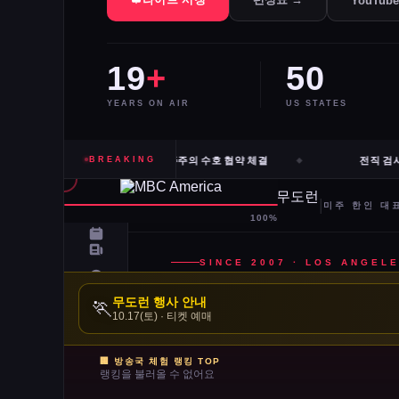
YouTub
19
+
50
YEARS ON AIR
US STATES
내티 등 10개 도시 시장, 유럽과 민주주의 수호 협약 체결
BREAKING
전직 검사 
무도런 행사 안내
🏃
10.17(토) · 티켓 예매
🏢 방송국 체험 랭킹 TOP
랭킹을 불러올 수 없어요