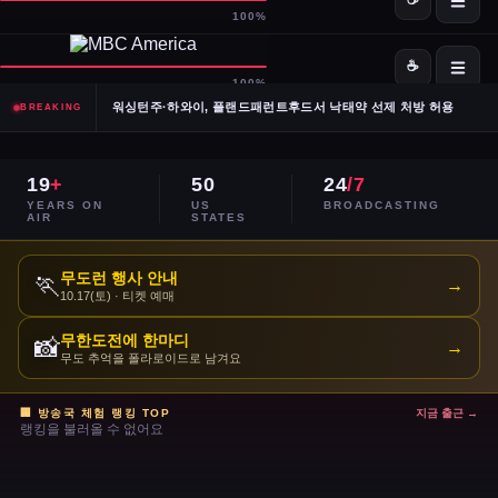
SpaceX·OpenAI, IPO 계획 공식 확인… 시장 기대감 고조
Meta, 전체 인력 10% 감원 후 수천 명을 AI 사업부로 재배치
워싱턴주·하와이, 플랜드패런트후드서 낙태약 선제 처방 허용
BREAKING
남캘리포니아 산불, 희귀 야생동물 서식지 국립공원 섬 3분의 1 태워
19
+
50
24
/7
이란, 호르무즈 해협 '통제 해양 구역' 선언… 긴장 고조
YEARS ON
US
BROADCASTING
AIR
STATES
민주당 전국위, 2024년 선거 검토 보고서 '불완전·검증 불가' 판정
무도런 행사 안내
🏃
→
10.17(토) · 티켓 예매
주거비 계속 상승 — 임차인·주택 구매자 모두 부담 가중
무한도전에 한마디
📸
→
이스라엘, 레바논 휴전 연장 합의 후에도 공격 지속
무도 추억을 폴라로이드로 남겨요
콜베어 '레이트쇼' 오늘 밤 마지막 방송으로 종영
🏢 방송국 체험 랭킹 TOP
지금 출근 →
랭킹을 불러올 수 없어요
트럼프 DOJ 반무기화 기금 — 1·6 폭동 피고인들 감옥에서 배상금으