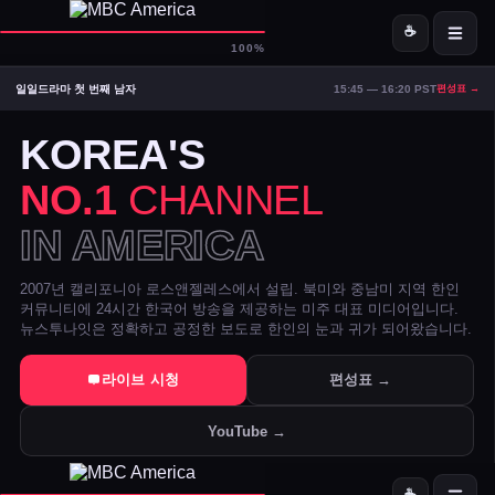
☕
D-
MBC America
100%
일일드라마 첫 번째 남자
15:45 — 16:20 PST
편성표 →
ON AIR — LIVE
23:16
Signal Strong
KOREA'S
NO.1
CHANNEL
IN AMERICA
2007년 캘리포니아 로스앤젤레스에서 설립. 북미와 중남미 지역 한인
커뮤니티에 24시간 한국어 방송을 제공하는 미주 대표 미디어입니다.
뉴스투나잇은 정확하고 공정한 보도로 한인의 눈과 귀가 되어왔습니다.
트럼프 DOJ 반무기화 기금 — 1·6 폭동 피고인들 감옥에서 배상금으
라이브 시청
편성표 →
美 시카고·신시내티 등 10개 도시 시장, 유럽과 민주주의 수호 협약 
YouTube →
전직 검사 연방 기소 — 잭 스미스 보고서 개인 이메일로 유출 혐의