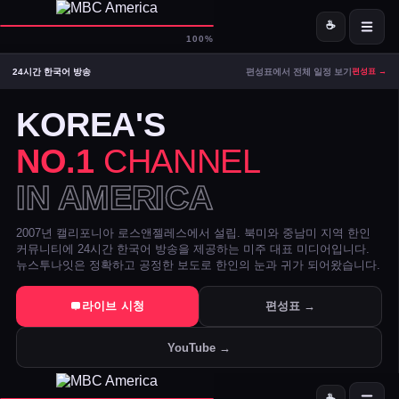
☕
D-
MBC America
100%
24시간 한국어 방송
편성표에서 전체 일정 보기
편성표 →
ON AIR — LIVE
08:59
Signal Strong
KOREA'S
NO.1
CHANNEL
IN AMERICA
2007년 캘리포니아 로스앤젤레스에서 설립. 북미와 중남미 지역 한인
커뮤니티에 24시간 한국어 방송을 제공하는 미주 대표 미디어입니다.
뉴스투나잇은 정확하고 공정한 보도로 한인의 눈과 귀가 되어왔습니다.
트럼프 DOJ 반무기화 기금 — 1·6 폭동 피고인들 감옥에서 배상금으
라이브 시청
편성표 →
美 시카고·신시내티 등 10개 도시 시장, 유럽과 민주주의 수호 협약 
YouTube →
전직 검사 연방 기소 — 잭 스미스 보고서 개인 이메일로 유출 혐의