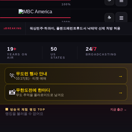
SpaceX·OpenAI, IPO 계획 공식 확인… 시장 기대감 고조
Meta, 전체 인력 10% 감원 후 수천 명을 AI 사업부로 재배치
워싱턴주·하와이, 플랜드패런트후드서 낙태약 선제 처방 허용
BREAKING
남캘리포니아 산불, 희귀 야생동물 서식지 국립공원 섬 3분의 1 태워
19
+
50
24
/7
이란, 호르무즈 해협 '통제 해양 구역' 선언… 긴장 고조
YEARS ON
US
BROADCASTING
AIR
STATES
민주당 전국위, 2024년 선거 검토 보고서 '불완전·검증 불가' 판정
무도런 행사 안내
🏃
→
10.17(토) · 티켓 예매
주거비 계속 상승 — 임차인·주택 구매자 모두 부담 가중
무한도전에 한마디
📸
→
이스라엘, 레바논 휴전 연장 합의 후에도 공격 지속
무도 추억을 폴라로이드로 남겨요
콜베어 '레이트쇼' 오늘 밤 마지막 방송으로 종영
🏢 방송국 체험 랭킹 TOP
지금 출근 →
랭킹을 불러올 수 없어요
트럼프 DOJ 반무기화 기금 — 1·6 폭동 피고인들 감옥에서 배상금으