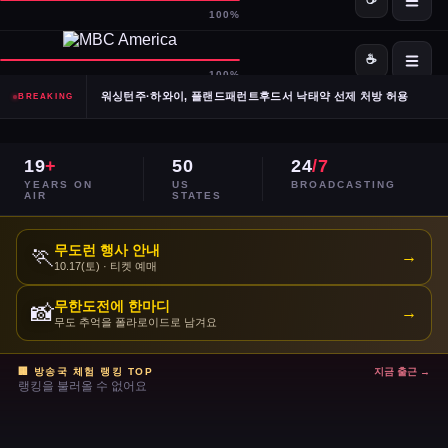
SpaceX·OpenAI, IPO 계획 공식 확인… 시장 기대감 고조
Meta, 전체 인력 10% 감원 후 수천 명을 AI 사업부로 재배치
워싱턴주·하와이, 플랜드패런트후드서 낙태약 선제 처방 허용
BREAKING
남캘리포니아 산불, 희귀 야생동물 서식지 국립공원 섬 3분의 1 태워
19
+
50
24
/7
이란, 호르무즈 해협 '통제 해양 구역' 선언… 긴장 고조
YEARS ON
US
BROADCASTING
AIR
STATES
민주당 전국위, 2024년 선거 검토 보고서 '불완전·검증 불가' 판정
무도런 행사 안내
🏃
→
10.17(토) · 티켓 예매
주거비 계속 상승 — 임차인·주택 구매자 모두 부담 가중
무한도전에 한마디
📸
→
이스라엘, 레바논 휴전 연장 합의 후에도 공격 지속
무도 추억을 폴라로이드로 남겨요
콜베어 '레이트쇼' 오늘 밤 마지막 방송으로 종영
🏢 방송국 체험 랭킹 TOP
지금 출근 →
랭킹을 불러올 수 없어요
트럼프 DOJ 반무기화 기금 — 1·6 폭동 피고인들 감옥에서 배상금으