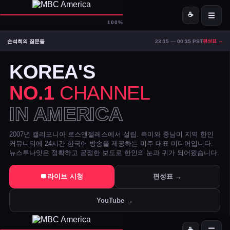
☕
D-
MBC America
100%
손석희의 질문들
23:15 — 00:35 PST
편성표 →
ON AIR — LIVE
06:54
Signal Strong
KOREA'S
NO.1
CHANNEL
IN AMERICA
2007년 캘리포니아 로스앤젤레스에서 설립. 북미와 중남미 지역 한인
커뮤니티에 24시간 한국어 방송을 제공하는 미주 대표 미디어입니다.
뉴스투나잇은 정확하고 공정한 보도로 한인의 눈과 귀가 되어왔습니다.
트럼프 DOJ 반무기화 기금 — 1·6 폭동 피고인들 감옥에서 배상금으
라이브 시청
편성표 →
美 시카고·신시내티 등 10개 도시 시장, 유럽과 민주주의 수호 협약 
YouTube →
전직 검사 연방 기소 — 잭 스미스 보고서 개인 이메일로 유출 혐의