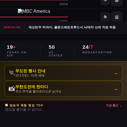
SpaceX·OpenAI, IPO 계획 공식 확인… 시장 기대감 고조
Meta, 전체 인력 10% 감원 후 수천 명을 AI 사업부로 재배치
워싱턴주·하와이, 플랜드패런트후드서 낙태약 선제 처방 허용
BREAKING
남캘리포니아 산불, 희귀 야생동물 서식지 국립공원 섬 3분의 1 태워
19
+
50
24
/7
이란, 호르무즈 해협 '통제 해양 구역' 선언… 긴장 고조
YEARS ON
US
BROADCASTING
AIR
STATES
민주당 전국위, 2024년 선거 검토 보고서 '불완전·검증 불가' 판정
무도런 행사 안내
🏃
→
10.17(토) · 티켓 예매
주거비 계속 상승 — 임차인·주택 구매자 모두 부담 가중
무한도전에 한마디
📸
→
이스라엘, 레바논 휴전 연장 합의 후에도 공격 지속
무도 추억을 폴라로이드로 남겨요
콜베어 '레이트쇼' 오늘 밤 마지막 방송으로 종영
🏢 방송국 체험 랭킹 TOP
지금 출근 →
랭킹을 불러올 수 없어요
트럼프 DOJ 반무기화 기금 — 1·6 폭동 피고인들 감옥에서 배상금으