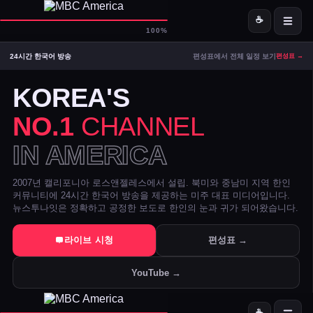
☕
D-
MBC America
100%
24시간 한국어 방송
편성표에서 전체 일정 보기
편성표 →
ON AIR — LIVE
08:57
Signal Strong
KOREA'S
NO.1
CHANNEL
IN AMERICA
2007년 캘리포니아 로스앤젤레스에서 설립. 북미와 중남미 지역 한인
커뮤니티에 24시간 한국어 방송을 제공하는 미주 대표 미디어입니다.
뉴스투나잇은 정확하고 공정한 보도로 한인의 눈과 귀가 되어왔습니다.
트럼프 DOJ 반무기화 기금 — 1·6 폭동 피고인들 감옥에서 배상금으
라이브 시청
편성표 →
美 시카고·신시내티 등 10개 도시 시장, 유럽과 민주주의 수호 협약 
YouTube →
전직 검사 연방 기소 — 잭 스미스 보고서 개인 이메일로 유출 혐의