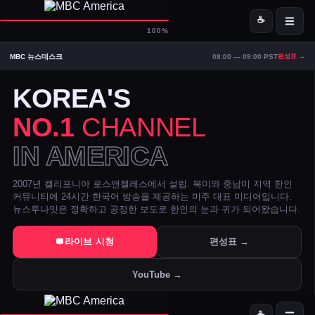
☕
D-
MBC America
100%
MBC 뉴스데스크
08:00 — 09:00 PST
편성표 →
ON AIR — LIVE
15:38
Signal Strong
KOREA'S
NO.1
CHANNEL
IN AMERICA
2007년 캘리포니아 로스앤젤레스에서 설립. 북미와 중남미 지역 한인
커뮤니티에 24시간 한국어 방송을 제공하는 미주 대표 미디어입니다.
뉴스투나잇은 정확하고 공정한 보도로 한인의 눈과 귀가 되어왔습니다.
트럼프 DOJ 반무기화 기금 — 1·6 폭동 피고인들 감옥에서 배상금으
라이브 시청
편성표 →
美 시카고·신시내티 등 10개 도시 시장, 유럽과 민주주의 수호 협약 
YouTube →
전직 검사 연방 기소 — 잭 스미스 보고서 개인 이메일로 유출 혐의