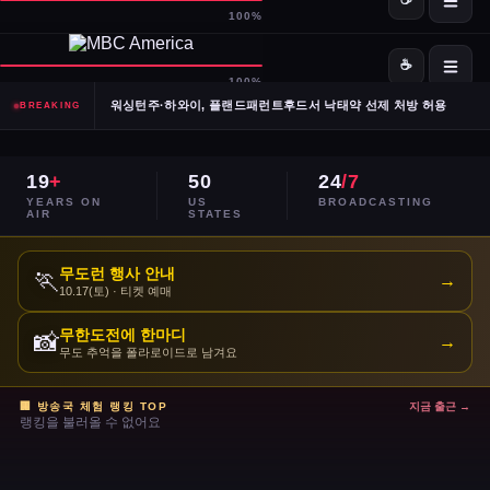
SpaceX·OpenAI, IPO 계획 공식 확인… 시장 기대감 고조
Meta, 전체 인력 10% 감원 후 수천 명을 AI 사업부로 재배치
워싱턴주·하와이, 플랜드패런트후드서 낙태약 선제 처방 허용
BREAKING
남캘리포니아 산불, 희귀 야생동물 서식지 국립공원 섬 3분의 1 태워
19
+
50
24
/7
이란, 호르무즈 해협 '통제 해양 구역' 선언… 긴장 고조
YEARS ON
US
BROADCASTING
AIR
STATES
민주당 전국위, 2024년 선거 검토 보고서 '불완전·검증 불가' 판정
무도런 행사 안내
🏃
→
10.17(토) · 티켓 예매
주거비 계속 상승 — 임차인·주택 구매자 모두 부담 가중
무한도전에 한마디
📸
→
이스라엘, 레바논 휴전 연장 합의 후에도 공격 지속
무도 추억을 폴라로이드로 남겨요
콜베어 '레이트쇼' 오늘 밤 마지막 방송으로 종영
🏢 방송국 체험 랭킹 TOP
지금 출근 →
랭킹을 불러올 수 없어요
트럼프 DOJ 반무기화 기금 — 1·6 폭동 피고인들 감옥에서 배상금으