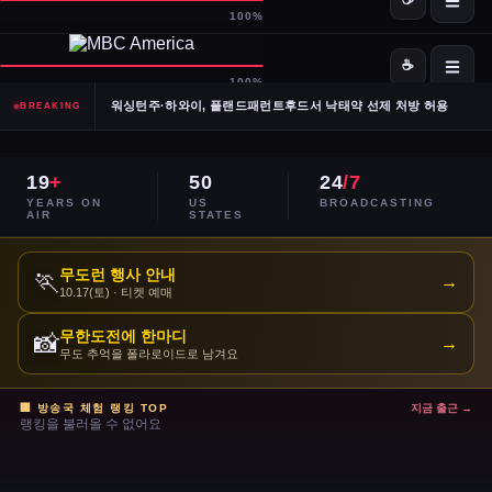
SpaceX·OpenAI, IPO 계획 공식 확인… 시장 기대감 고조
Meta, 전체 인력 10% 감원 후 수천 명을 AI 사업부로 재배치
워싱턴주·하와이, 플랜드패런트후드서 낙태약 선제 처방 허용
BREAKING
남캘리포니아 산불, 희귀 야생동물 서식지 국립공원 섬 3분의 1 태워
19
+
50
24
/7
이란, 호르무즈 해협 '통제 해양 구역' 선언… 긴장 고조
YEARS ON
US
BROADCASTING
AIR
STATES
민주당 전국위, 2024년 선거 검토 보고서 '불완전·검증 불가' 판정
무도런 행사 안내
🏃
→
10.17(토) · 티켓 예매
주거비 계속 상승 — 임차인·주택 구매자 모두 부담 가중
무한도전에 한마디
📸
→
이스라엘, 레바논 휴전 연장 합의 후에도 공격 지속
무도 추억을 폴라로이드로 남겨요
콜베어 '레이트쇼' 오늘 밤 마지막 방송으로 종영
🏢 방송국 체험 랭킹 TOP
지금 출근 →
랭킹을 불러올 수 없어요
트럼프 DOJ 반무기화 기금 — 1·6 폭동 피고인들 감옥에서 배상금으