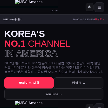
☕
D-
MBC America
100%
MBC 뉴스투나잇
20:00 — 21:35 PST
편성표 →
ON AIR — LIVE
03:59
Signal Strong
KOREA'S
NO.1
CHANNEL
IN AMERICA
2007년 캘리포니아 로스앤젤레스에서 설립. 북미와 중남미 지역 한인
커뮤니티에 24시간 한국어 방송을 제공하는 미주 대표 미디어입니다.
뉴스투나잇은 정확하고 공정한 보도로 한인의 눈과 귀가 되어왔습니다.
트럼프 DOJ 반무기화 기금 — 1·6 폭동 피고인들 감옥에서 배상금으
라이브 시청
편성표 →
美 시카고·신시내티 등 10개 도시 시장, 유럽과 민주주의 수호 협약 
YouTube →
전직 검사 연방 기소 — 잭 스미스 보고서 개인 이메일로 유출 혐의