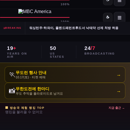
SpaceX·OpenAI, IPO 계획 공식 확인… 시장 기대감 고조
Meta, 전체 인력 10% 감원 후 수천 명을 AI 사업부로 재배치
워싱턴주·하와이, 플랜드패런트후드서 낙태약 선제 처방 허용
BREAKING
남캘리포니아 산불, 희귀 야생동물 서식지 국립공원 섬 3분의 1 태워
19
+
50
24
/7
이란, 호르무즈 해협 '통제 해양 구역' 선언… 긴장 고조
YEARS ON
US
BROADCASTING
AIR
STATES
민주당 전국위, 2024년 선거 검토 보고서 '불완전·검증 불가' 판정
무도런 행사 안내
🏃
→
10.17(토) · 티켓 예매
주거비 계속 상승 — 임차인·주택 구매자 모두 부담 가중
무한도전에 한마디
📸
→
이스라엘, 레바논 휴전 연장 합의 후에도 공격 지속
무도 추억을 폴라로이드로 남겨요
콜베어 '레이트쇼' 오늘 밤 마지막 방송으로 종영
🏢 방송국 체험 랭킹 TOP
지금 출근 →
랭킹을 불러올 수 없어요
트럼프 DOJ 반무기화 기금 — 1·6 폭동 피고인들 감옥에서 배상금으