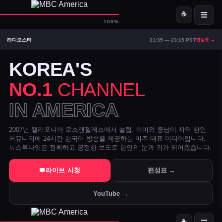
☕
D-
MBC America
100%
라디오스타
21:35 — 23:15 PST
편성표 →
ON AIR — LIVE
04:36
Signal Strong
KOREA'S
NO.1
CHANNEL
IN AMERICA
2007년 캘리포니아 로스앤젤레스에서 설립. 북미와 중남미 지역 한인
커뮤니티에 24시간 한국어 방송을 제공하는 미주 대표 미디어입니다.
뉴스투나잇은 정확하고 공정한 보도로 한인의 눈과 귀가 되어왔습니다.
트럼프 DOJ 반무기화 기금 — 1·6 폭동 피고인들 감옥에서 배상금으
라이브 시청
편성표 →
美 시카고·신시내티 등 10개 도시 시장, 유럽과 민주주의 수호 협약 
YouTube →
전직 검사 연방 기소 — 잭 스미스 보고서 개인 이메일로 유출 혐의