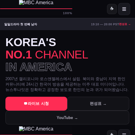
☕
D-
MBC America
100%
일일드라마 첫 번째 남자
19:10 — 20:00 PST
편성표 →
ON AIR — LIVE
02:28
Signal Strong
KOREA'S
NO.1
CHANNEL
IN AMERICA
2007년 캘리포니아 로스앤젤레스에서 설립. 북미와 중남미 지역 한인
커뮤니티에 24시간 한국어 방송을 제공하는 미주 대표 미디어입니다.
뉴스투나잇은 정확하고 공정한 보도로 한인의 눈과 귀가 되어왔습니다.
트럼프 DOJ 반무기화 기금 — 1·6 폭동 피고인들 감옥에서 배상금으
라이브 시청
편성표 →
美 시카고·신시내티 등 10개 도시 시장, 유럽과 민주주의 수호 협약 
YouTube →
전직 검사 연방 기소 — 잭 스미스 보고서 개인 이메일로 유출 혐의