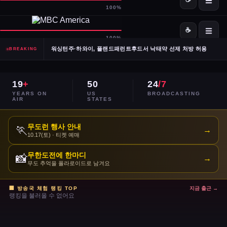
SpaceX·OpenAI, IPO 계획 공식 확인… 시장 기대감 고조
Meta, 전체 인력 10% 감원 후 수천 명을 AI 사업부로 재배치
워싱턴주·하와이, 플랜드패런트후드서 낙태약 선제 처방 허용
BREAKING
남캘리포니아 산불, 희귀 야생동물 서식지 국립공원 섬 3분의 1 태워
19
+
50
24
/7
이란, 호르무즈 해협 '통제 해양 구역' 선언… 긴장 고조
YEARS ON
US
BROADCASTING
AIR
STATES
민주당 전국위, 2024년 선거 검토 보고서 '불완전·검증 불가' 판정
무도런 행사 안내
🏃
→
10.17(토) · 티켓 예매
주거비 계속 상승 — 임차인·주택 구매자 모두 부담 가중
무한도전에 한마디
📸
→
이스라엘, 레바논 휴전 연장 합의 후에도 공격 지속
무도 추억을 폴라로이드로 남겨요
콜베어 '레이트쇼' 오늘 밤 마지막 방송으로 종영
🏢 방송국 체험 랭킹 TOP
지금 출근 →
랭킹을 불러올 수 없어요
트럼프 DOJ 반무기화 기금 — 1·6 폭동 피고인들 감옥에서 배상금으