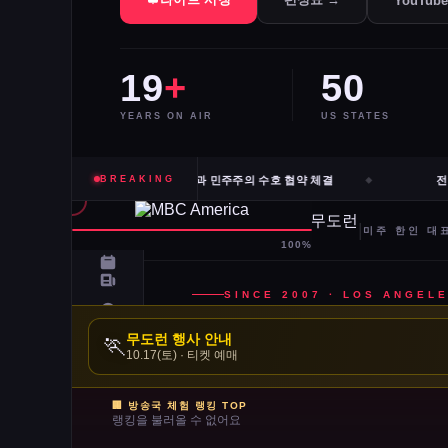
YouTub
19
+
50
YEARS ON AIR
US STATES
고·신시내티 등 10개 도시 시장, 유럽과 민주주의 수호 협약 체결
BREAKING
전직 
무도런 행사 안내
🏃
10.17(토) · 티켓 예매
🏢 방송국 체험 랭킹 TOP
랭킹을 불러올 수 없어요